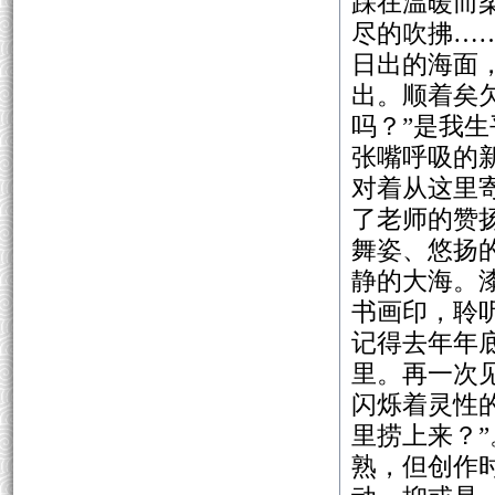
踩在温暖而
尽的吹拂…
日出的海面
出。顺着矣
吗？”是我
张嘴呼吸的
对着从这里
了老师的赞
舞姿、悠扬
静的大海。
书画印，聆
记得去年年
里。再一次
闪烁着灵性
里捞上来？”
熟，但创作