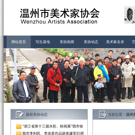
首页-温州市美术家协会
网站首页
写生基地
美协画廊
美协动态
美术家名录
最新美协动态
当前位置：
温州
“浙江省第十三届水彩、粉画展”我市收
我市李利民、李崇君作品获奖建军85周