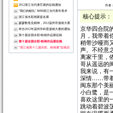
年
2012浙江当代漆艺展的征稿通知
作者：
“我们的献礼” 8090浙江当代青年美术
核心提示：
浙江省水彩画家提名展
寥寥数笔见精神，2012温州市漫画大赛
京华四合院
拉
举办2012年温州市科普漫画大赛的通知
月，我带着
第十届全国水彩•粉画作品展征稿
稍带沙哑而
第十届全国水彩•粉画作品展征稿
“浙江省第十三届水彩、粉画展”征稿启
声。不经意
离家千里，
哥从遥远的
我来说，有
深情……带
闽东那个美
小白鹭，是
喜欢这里的
跳动着碧波