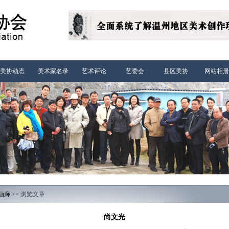
美协动态
美术家名录
艺术评论
艺委会
县区美协
网站相册
画廊
>> 浏览文章
尚文光