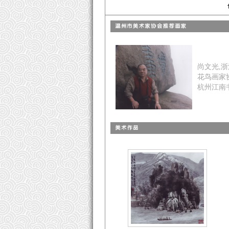
尚文光,
花鸟画家
杭州江南