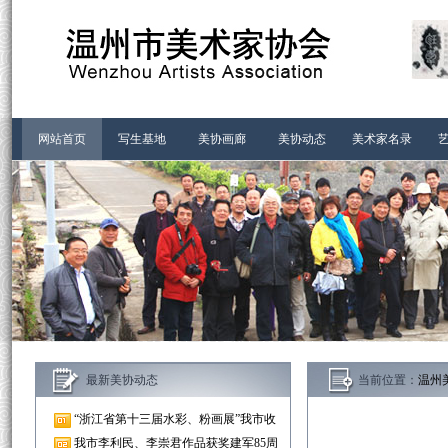
首页-温州市美术家协会
网站首页
写生基地
美协画廊
美协动态
美术家名录
最新美协动态
当前位置：
温州
“浙江省第十三届水彩、粉画展”我市收
我市李利民、李崇君作品获奖建军85周